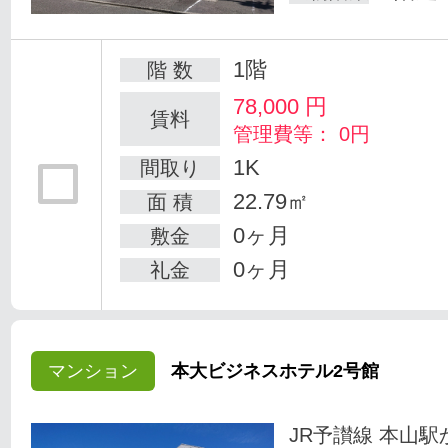
1階
階 数
78,000
円
賃料
管理費等： 0円
1K
間取り
22.79㎡
面 積
0ヶ月
敷金
0ヶ月
礼金
マンション
本大ビジネスホテル2号館
JR予讃線 本山駅