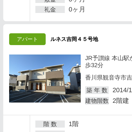
0ヶ月
礼金
アパート
ルネス吉岡４５号地
JR予讃線 本山駅
歩32分
香川県観音寺市
2014/1
築 年 数
2階建
建物階数
1階
階 数