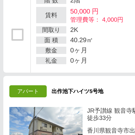
2階
階 数
50,000
円
賃料
管理費等： 4,000円
2K
間取り
40.29㎡
面 積
0ヶ月
敷金
0ヶ月
礼金
アパート
出作池下ハイツ5号地
JR予讃線 観音寺
徒歩33分
香川県観音寺市