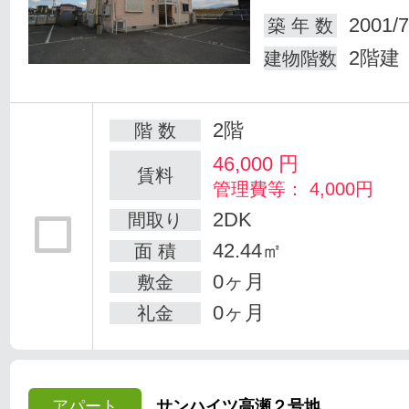
2001/7
築 年 数
2階建
建物階数
2階
階 数
46,000
円
賃料
管理費等： 4,000円
2DK
間取り
42.44㎡
面 積
0ヶ月
敷金
0ヶ月
礼金
アパート
サンハイツ高瀬２号地