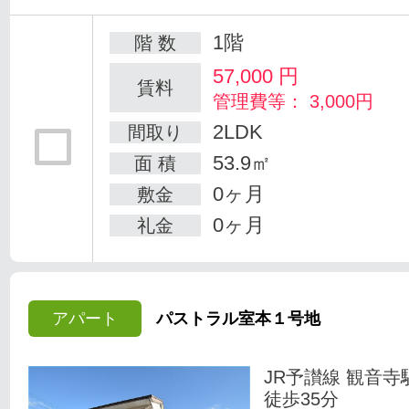
1階
階 数
57,000
円
賃料
管理費等： 3,000円
2LDK
間取り
53.9㎡
面 積
0ヶ月
敷金
0ヶ月
礼金
アパート
パストラル室本１号地
JR予讃線 観音寺
徒歩35分