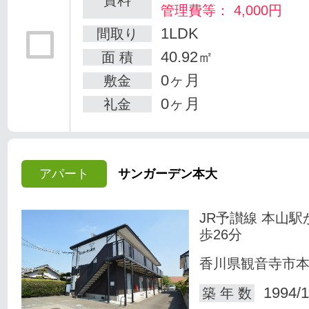
管理費等： 4,000円
1LDK
間取り
40.92㎡
面 積
0ヶ月
敷金
0ヶ月
礼金
アパート
サンガーデン本大
JR予讃線 本山駅
歩26分
香川県観音寺市
1994/1
築 年 数