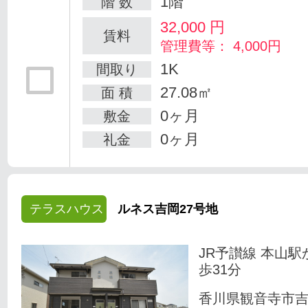
1階
階 数
32,000
円
賃料
管理費等： 4,000円
1K
間取り
27.08㎡
面 積
0ヶ月
敷金
0ヶ月
礼金
テラスハウス
ルネス吉岡27号地
JR予讃線 本山駅
歩31分
香川県観音寺市