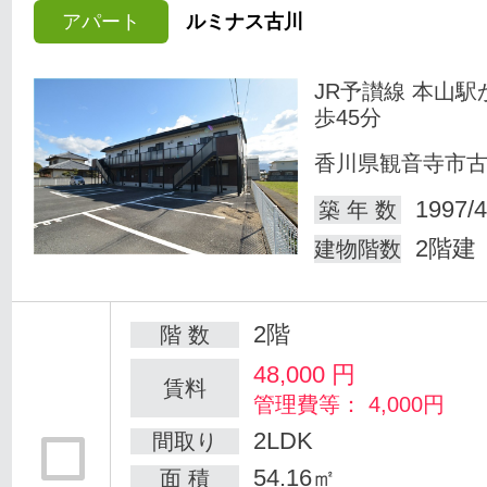
アパート
ルミナス古川
JR予讃線 本山駅
歩45分
香川県観音寺市
1997/4
築 年 数
2階建
建物階数
2階
階 数
48,000
円
賃料
管理費等： 4,000円
2LDK
間取り
54.16㎡
面 積