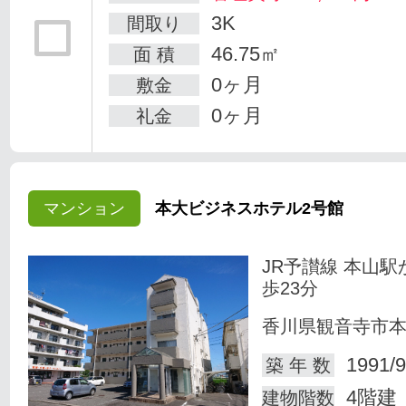
3K
間取り
46.75㎡
面 積
0ヶ月
敷金
0ヶ月
礼金
マンション
本大ビジネスホテル2号館
JR予讃線 本山駅
歩23分
香川県観音寺市
1991/9
築 年 数
4階建
建物階数