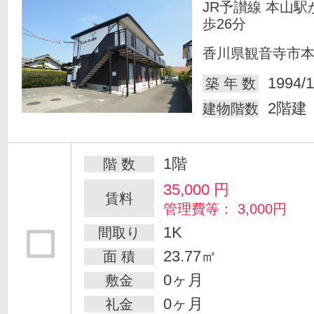
JR予讃線 本山駅
歩26分
香川県観音寺市
1994/1
築 年 数
2階建
建物階数
1階
階 数
35,000
円
賃料
管理費等： 3,000円
1K
間取り
23.77㎡
面 積
0ヶ月
敷金
0ヶ月
礼金