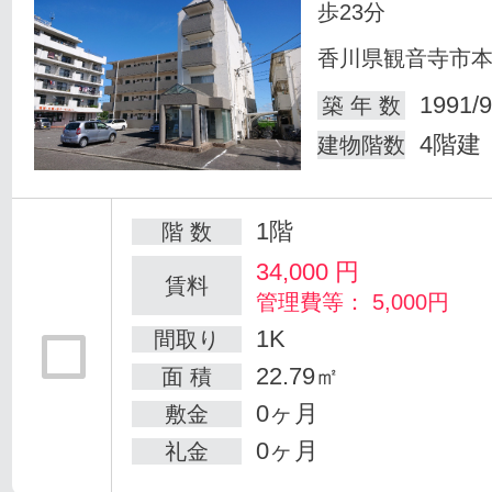
歩23分
香川県観音寺市
1991/9
築 年 数
4階建
建物階数
1階
階 数
34,000
円
賃料
管理費等： 5,000円
1K
間取り
22.79㎡
面 積
0ヶ月
敷金
0ヶ月
礼金