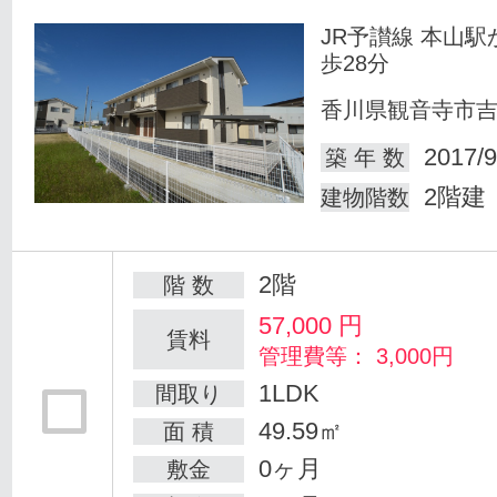
JR予讃線 本山駅
歩28分
香川県観音寺市
2017/9
築 年 数
2階建
建物階数
2階
階 数
57,000
円
賃料
管理費等： 3,000円
1LDK
間取り
49.59㎡
面 積
0ヶ月
敷金