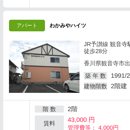
アパート
わかみやハイツ
JR予讃線 観音寺
徒歩28分
香川県観音寺市
1991/2
築 年 数
2階建
建物階数
2階
階 数
43,000
円
賃料
管理費等： 4,000円