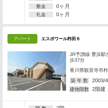
0ヶ月
敷金
0ヶ月
礼金
アパート
エスポワール柞田６
JR予讃線 豊浜駅
歩37分
香川県観音寺市
2003/4
築 年 数
2階建
建物階数