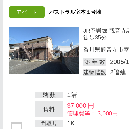
アパート
パストラル室本１号地
JR予讃線 観音寺
徒歩35分
香川県観音寺市
2005/1
築 年 数
2階建
建物階数
1階
階 数
37,000
円
賃料
管理費等： 3,000円
1K
間取り