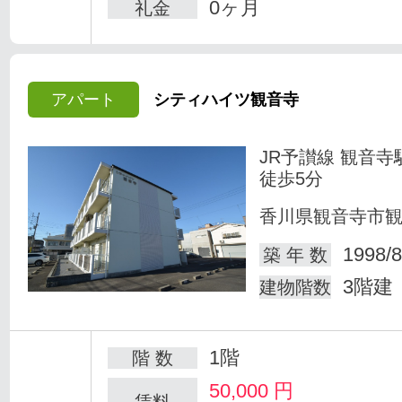
0ヶ月
礼金
アパート
シティハイツ観音寺
JR予讃線 観音寺
徒歩5分
香川県観音寺市
1998/8
築 年 数
3階建
建物階数
1階
階 数
50,000
円
賃料