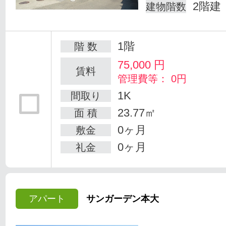
2階建
建物階数
1階
階 数
75,000
円
賃料
管理費等： 0円
1K
間取り
23.77㎡
面 積
0ヶ月
敷金
0ヶ月
礼金
アパート
サンガーデン本大