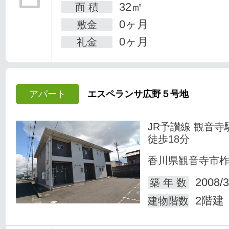
32㎡
面 積
0ヶ月
敷金
0ヶ月
礼金
アパート
エスペランサ広野５号地
JR予讃線 観音寺
徒歩18分
香川県観音寺市
2008/3
築 年 数
2階建
建物階数