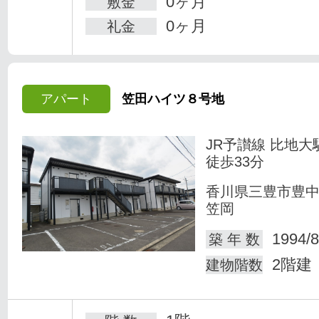
0ヶ月
敷金
0ヶ月
礼金
アパート
笠田ハイツ８号地
JR予讃線 比地大
徒歩33分
香川県三豊市豊
笠岡
1994/8
築 年 数
2階建
建物階数