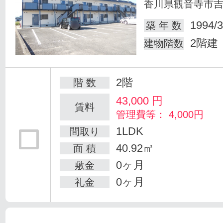
香川県観音寺市
1994/3
築 年 数
2階建
建物階数
2階
階 数
43,000
円
賃料
管理費等： 4,000円
1LDK
間取り
40.92㎡
面 積
0ヶ月
敷金
0ヶ月
礼金