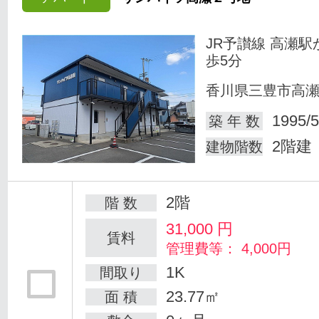
JR予讃線 高瀬駅
歩5分
香川県三豊市高
1995/5
築 年 数
2階建
建物階数
2階
階 数
31,000
円
賃料
管理費等： 4,000円
1K
間取り
23.77㎡
面 積