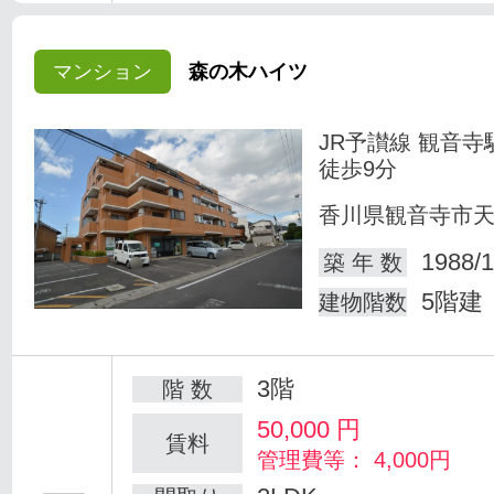
マンション
森の木ハイツ
JR予讃線 観音寺
徒歩9分
香川県観音寺市
1988/1
築 年 数
5階建
建物階数
3階
階 数
50,000
円
賃料
管理費等： 4,000円