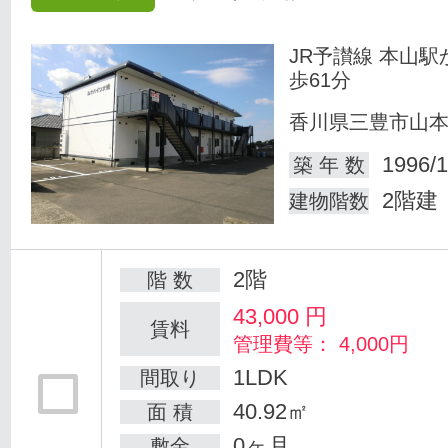
JR予讃線 本山駅
歩61分
香川県三豊市山
1996/1
築 年 数
2階建
建物階数
2階
階 数
43,000
円
賃料
管理費等： 4,000円
1LDK
間取り
40.92㎡
面 積
0ヶ月
敷金