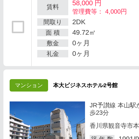
58,000
円
賃料
管理費等： 4,000円
2DK
間取り
49.72㎡
面 積
0ヶ月
敷金
0ヶ月
礼金
マンション
本大ビジネスホテル2号館
JR予讃線 本山駅
歩23分
香川県観音寺市
1991/9