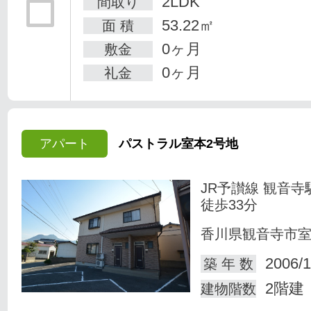
2LDK
間取り
53.22㎡
面 積
0ヶ月
敷金
0ヶ月
礼金
アパート
パストラル室本2号地
JR予讃線 観音寺
徒歩33分
香川県観音寺市
2006/1
築 年 数
2階建
建物階数