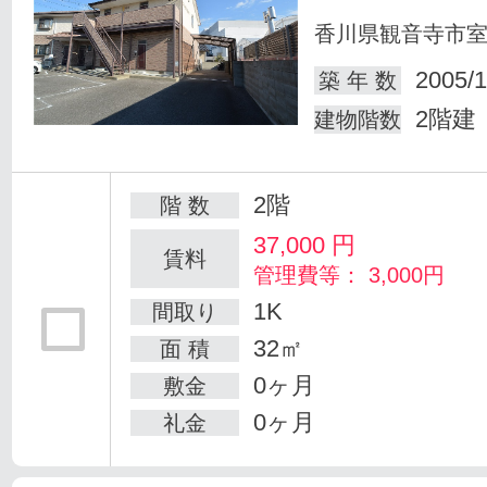
香川県観音寺市
2005/1
築 年 数
2階建
建物階数
2階
階 数
37,000
円
賃料
管理費等： 3,000円
1K
間取り
32㎡
面 積
0ヶ月
敷金
0ヶ月
礼金