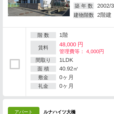
2002/3
築 年 数
2階建
建物階数
1階
階 数
48,000
円
賃料
管理費等： 4,000円
1LDK
間取り
40.92㎡
面 積
0ヶ月
敷金
0ヶ月
礼金
アパート
ルナハイツ大橋