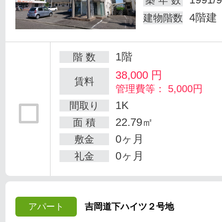
築 年 数
4階建
建物階数
1階
階 数
38,000
円
賃料
管理費等： 5,000円
1K
間取り
22.79㎡
面 積
0ヶ月
敷金
0ヶ月
礼金
アパート
吉岡道下ハイツ２号地