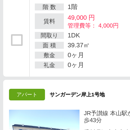
1階
階 数
49,000
円
賃料
管理費等： 4,000円
1DK
間取り
39.37㎡
面 積
0ヶ月
敷金
0ヶ月
礼金
アパート
サンガーデン岸上1号地
JR予讃線 本山駅
歩43分