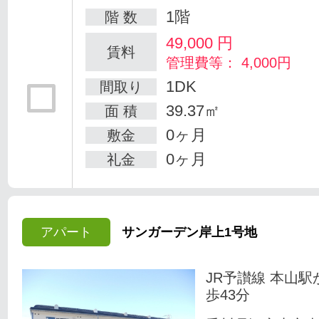
1階
階 数
49,000
円
賃料
管理費等： 4,000円
1DK
間取り
39.37㎡
面 積
0ヶ月
敷金
0ヶ月
礼金
アパート
サンガーデン岸上1号地
JR予讃線 本山駅
歩43分