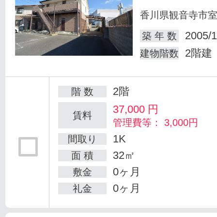
香川県観音寺市
2005/1
築 年 数
2階建
建物階数
2階
階 数
37,000
円
賃料
管理費等： 3,000円
1K
間取り
32㎡
面 積
0ヶ月
敷金
0ヶ月
礼金