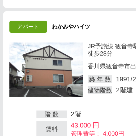
アパート
わかみやハイツ
JR予讃線 観音寺
徒歩28分
香川県観音寺市
1991/2
築 年 数
2階建
建物階数
2階
階 数
43,000
円
賃料
管理費等： 4,000円