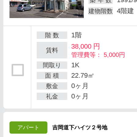
築 年 数
4階建
建物階数
1階
階 数
38,000
円
賃料
管理費等： 5,000円
1K
間取り
22.79㎡
面 積
0ヶ月
敷金
0ヶ月
礼金
アパート
吉岡道下ハイツ２号地