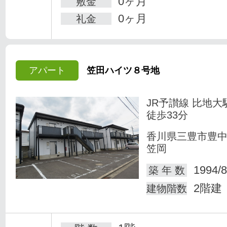
0ヶ月
敷金
0ヶ月
礼金
アパート
笠田ハイツ８号地
JR予讃線 比地大
徒歩33分
香川県三豊市豊
笠岡
1994/8
築 年 数
2階建
建物階数