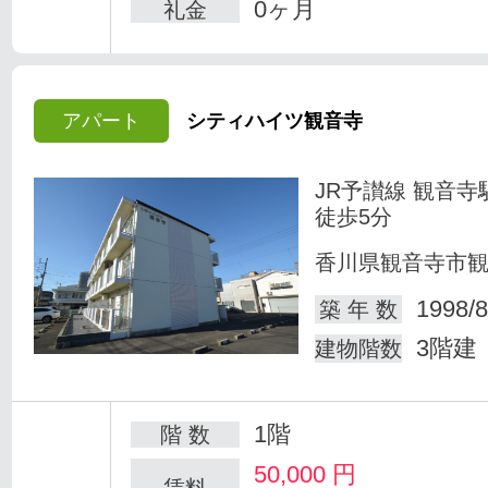
0ヶ月
礼金
アパート
シティハイツ観音寺
JR予讃線 観音寺
徒歩5分
香川県観音寺市
1998/8
築 年 数
3階建
建物階数
1階
階 数
50,000
円
賃料