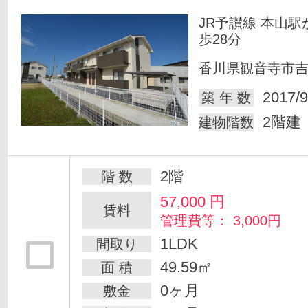
JR予讃線 本山駅
歩28分
香川県観音寺市
2017/9
築 年 数
2階建
建物階数
2階
階 数
57,000
円
賃料
管理費等： 3,000円
1LDK
間取り
49.59㎡
面 積
0ヶ月
敷金