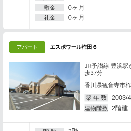
0ヶ月
敷金
0ヶ月
礼金
アパート
エスポワール柞田６
JR予讃線 豊浜駅
歩37分
香川県観音寺市
2003/4
築 年 数
2階建
建物階数