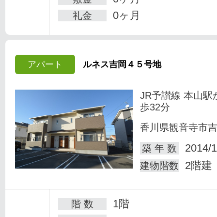
0ヶ月
礼金
アパート
ルネス吉岡４５号地
JR予讃線 本山駅
歩32分
香川県観音寺市
2014/1
築 年 数
2階建
建物階数
1階
階 数