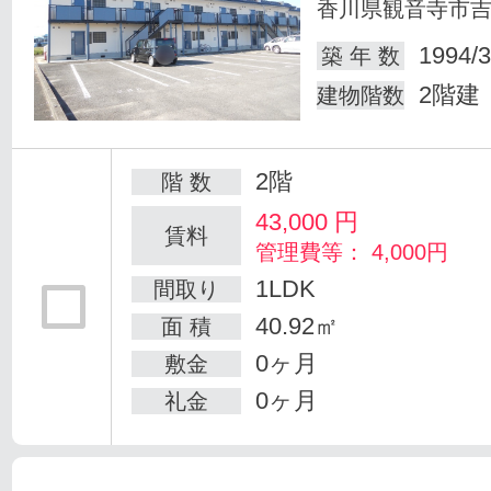
香川県観音寺市
1994/3
築 年 数
2階建
建物階数
2階
階 数
43,000
円
賃料
管理費等： 4,000円
1LDK
間取り
40.92㎡
面 積
0ヶ月
敷金
0ヶ月
礼金