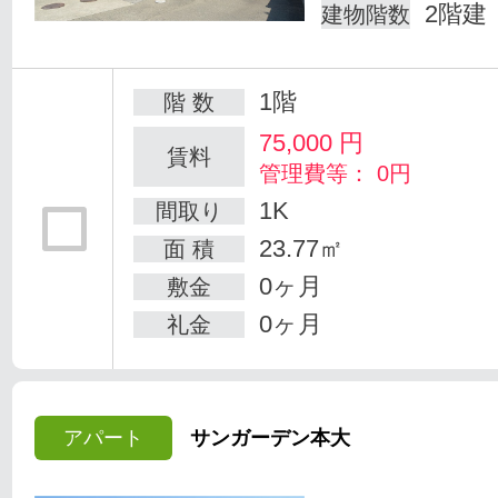
2階建
建物階数
1階
階 数
75,000
円
賃料
管理費等： 0円
1K
間取り
23.77㎡
面 積
0ヶ月
敷金
0ヶ月
礼金
アパート
サンガーデン本大