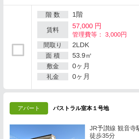
1階
階 数
57,000
円
賃料
管理費等： 3,000円
2LDK
間取り
53.9㎡
面 積
0ヶ月
敷金
0ヶ月
礼金
アパート
パストラル室本１号地
JR予讃線 観音寺
徒歩35分