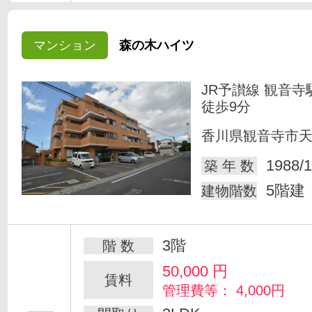
マンション
森の木ハイツ
JR予讃線 観音寺
徒歩9分
香川県観音寺市
1988/1
築 年 数
5階建
建物階数
3階
階 数
50,000
円
賃料
管理費等： 4,000円