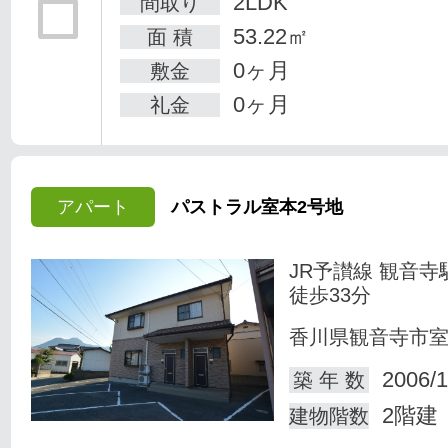
2LDK
間取り
53.22㎡
面 積
0ヶ月
敷金
0ヶ月
礼金
アパート
パストラル室本2号地
JR予讃線 観音寺
徒歩33分
香川県観音寺市
2006/1
築 年 数
2階建
建物階数