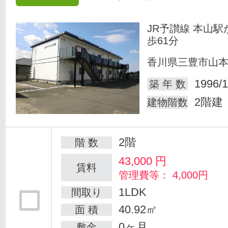
JR予讃線 本山駅
歩61分
香川県三豊市山
1996/1
築 年 数
2階建
建物階数
2階
階 数
43,000
円
賃料
管理費等： 4,000円
1LDK
間取り
40.92㎡
面 積
0ヶ月
敷金