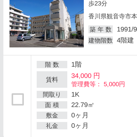
歩23分
香川県観音寺市
1991/9
築 年 数
4階建
建物階数
1階
階 数
34,000
円
賃料
管理費等： 5,000円
1K
間取り
22.79㎡
面 積
0ヶ月
敷金
0ヶ月
礼金