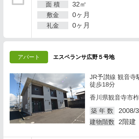
32㎡
面 積
0ヶ月
敷金
0ヶ月
礼金
アパート
エスペランサ広野５号地
JR予讃線 観音寺
徒歩18分
香川県観音寺市
2008/3
築 年 数
2階建
建物階数