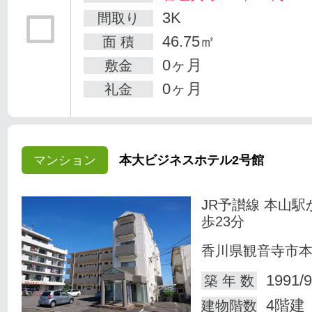
3K
間取り
46.75㎡
面 積
0ヶ月
敷金
0ヶ月
礼金
マンション
本大ビジネスホテル2号館
JR予讃線 本山駅
歩23分
香川県観音寺市
1991/9
築 年 数
4階建
建物階数