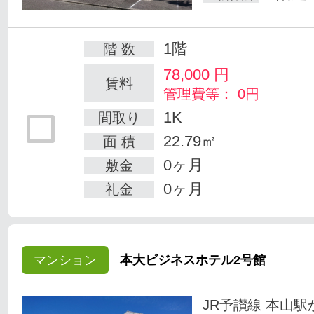
1階
階 数
78,000
円
賃料
管理費等： 0円
1K
間取り
22.79㎡
面 積
0ヶ月
敷金
0ヶ月
礼金
マンション
本大ビジネスホテル2号館
JR予讃線 本山駅