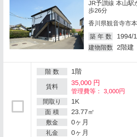
JR予讃線 本山駅
歩26分
香川県観音寺市
1994/1
築 年 数
2階建
建物階数
1階
階 数
35,000
円
賃料
管理費等： 3,000円
1K
間取り
23.77㎡
面 積
0ヶ月
敷金
0ヶ月
礼金