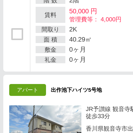
2階
階 数
50,000
円
賃料
管理費等： 4,000円
2K
間取り
40.29㎡
面 積
0ヶ月
敷金
0ヶ月
礼金
アパート
出作池下ハイツ5号地
JR予讃線 観音寺
徒歩33分
香川県観音寺市