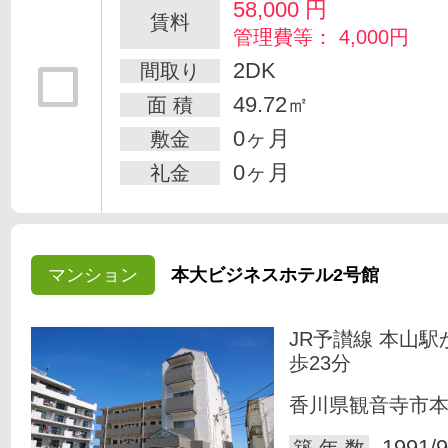
58,000
円
賃料
管理費等： 4,000円
2DK
間取り
49.72㎡
面 積
0ヶ月
敷金
0ヶ月
礼金
マンション
本大ビジネスホテル2号館
JR予讃線 本山駅
歩23分
香川県観音寺市
1991/9