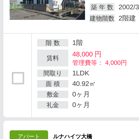
2002/3
築 年 数
2階建
建物階数
1階
階 数
48,000
円
賃料
管理費等： 4,000円
1LDK
間取り
40.92㎡
面 積
0ヶ月
敷金
0ヶ月
礼金
アパート
ルナハイツ大橋