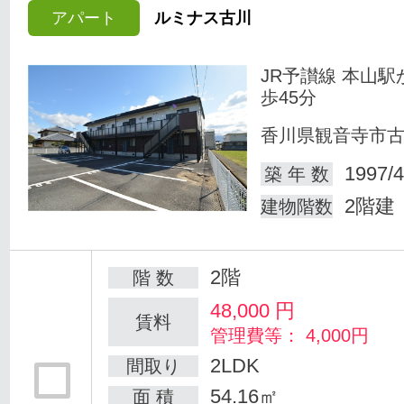
アパート
ルミナス古川
JR予讃線 本山駅
歩45分
香川県観音寺市
1997/4
築 年 数
2階建
建物階数
2階
階 数
48,000
円
賃料
管理費等： 4,000円
2LDK
間取り
54.16㎡
面 積