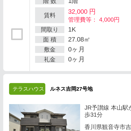
1階
階 数
32,000
円
賃料
管理費等： 4,000円
1K
間取り
27.08㎡
面 積
0ヶ月
敷金
0ヶ月
礼金
テラスハウス
ルネス吉岡27号地
JR予讃線 本山駅
歩31分
香川県観音寺市