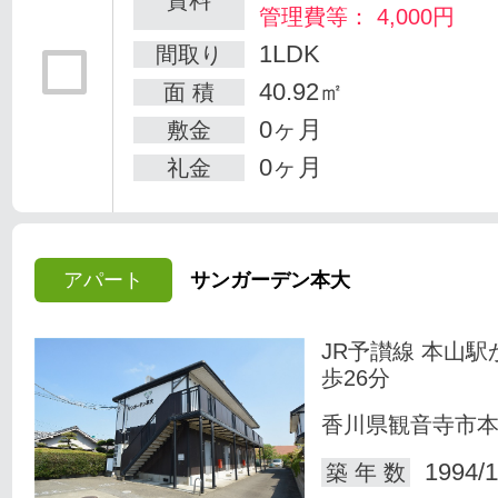
管理費等： 4,000円
1LDK
間取り
40.92㎡
面 積
0ヶ月
敷金
0ヶ月
礼金
アパート
サンガーデン本大
JR予讃線 本山駅
歩26分
香川県観音寺市
1994/1
築 年 数