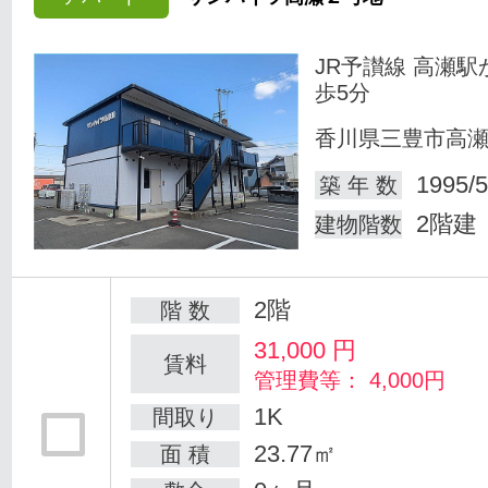
JR予讃線 高瀬駅
歩5分
香川県三豊市高
1995/5
築 年 数
2階建
建物階数
2階
階 数
31,000
円
賃料
管理費等： 4,000円
1K
間取り
23.77㎡
面 積