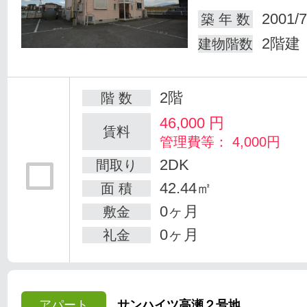
2001/7
築 年 数
2階建
建物階数
2階
階 数
46,000
円
賃料
管理費等： 4,000円
2DK
間取り
42.44㎡
面 積
0ヶ月
敷金
0ヶ月
礼金
アパート
サンハイツ高瀬２号地