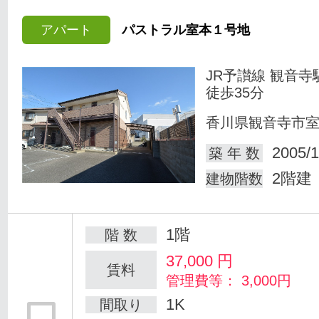
アパート
パストラル室本１号地
JR予讃線 観音寺
徒歩35分
香川県観音寺市
2005/1
築 年 数
2階建
建物階数
1階
階 数
37,000
円
賃料
管理費等： 3,000円
1K
間取り