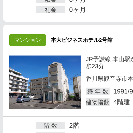
0ヶ月
礼金
マンション
本大ビジネスホテル2号館
JR予讃線 本山駅
歩23分
香川県観音寺市
1991/9
築 年 数
4階建
建物階数
2階
階 数