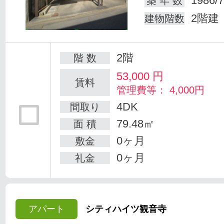
1986/7
築 年 数
2階建
建物階数
2階
階 数
53,000
円
賃料
管理費等： 4,000円
4DK
間取り
79.48㎡
面 積
0ヶ月
敷金
0ヶ月
礼金
アパート
シティハイツ観音寺