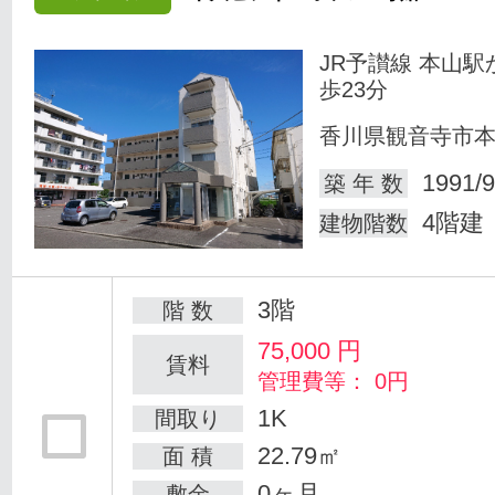
JR予讃線 本山駅
歩23分
香川県観音寺市
1991/9
築 年 数
4階建
建物階数
3階
階 数
75,000
円
賃料
管理費等： 0円
1K
間取り
22.79㎡
面 積
0ヶ月
敷金