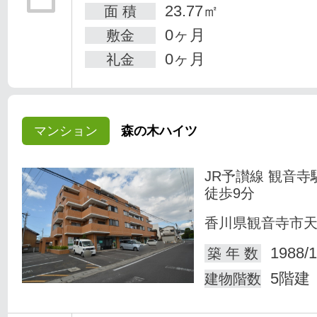
23.77㎡
面 積
0ヶ月
敷金
0ヶ月
礼金
マンション
森の木ハイツ
JR予讃線 観音寺
徒歩9分
香川県観音寺市
1988/1
築 年 数
5階建
建物階数