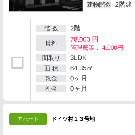
2階建
建物階数
2階
階 数
78,000
円
賃料
管理費等： 4,000円
3LDK
間取り
84.35㎡
面 積
0ヶ月
敷金
0ヶ月
礼金
アパート
ドイツ村１３号地