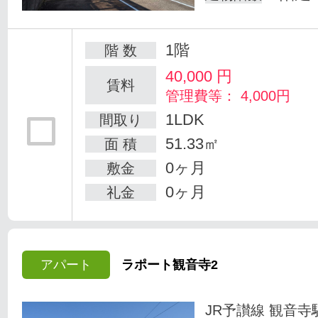
1階
階 数
40,000
円
賃料
管理費等： 4,000円
1LDK
間取り
51.33㎡
面 積
0ヶ月
敷金
0ヶ月
礼金
アパート
ラポート観音寺2
JR予讃線 観音寺