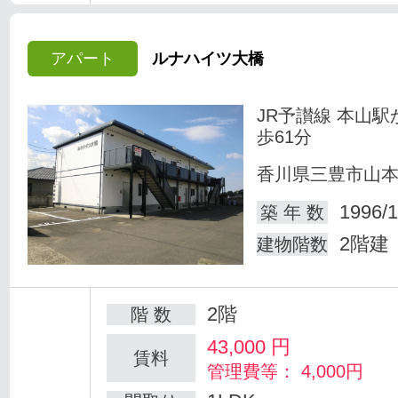
アパート
ルナハイツ大橋
JR予讃線 本山駅
歩61分
香川県三豊市山
1996/1
築 年 数
2階建
建物階数
2階
階 数
43,000
円
賃料
管理費等： 4,000円