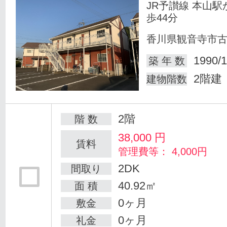
JR予讃線 本山駅
歩44分
香川県観音寺市
1990/1
築 年 数
2階建
建物階数
2階
階 数
38,000
円
賃料
管理費等： 4,000円
2DK
間取り
40.92㎡
面 積
0ヶ月
敷金
0ヶ月
礼金