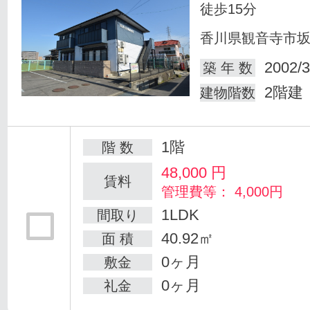
徒歩15分
香川県観音寺市
2002/3
築 年 数
2階建
建物階数
1階
階 数
48,000
円
賃料
管理費等： 4,000円
1LDK
間取り
40.92㎡
面 積
0ヶ月
敷金
0ヶ月
礼金