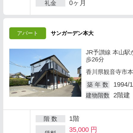
0ヶ月
礼金
アパート
サンガーデン本大
JR予讃線 本山駅
歩26分
香川県観音寺市
1994/1
築 年 数
2階建
建物階数
1階
階 数
35,000
円