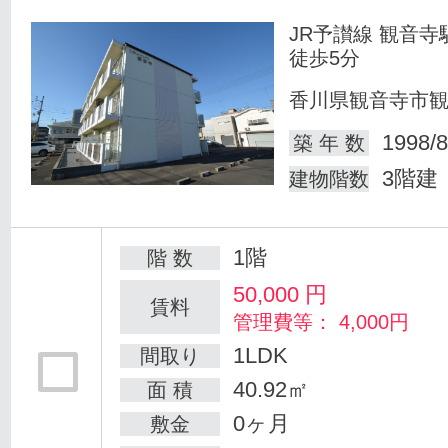
JR予讃線 観音寺
徒歩5分
香川県観音寺市
1998/8
築 年 数
3階建
建物階数
1階
階 数
50,000
円
賃料
管理費等： 4,000円
1LDK
間取り
40.92㎡
面 積
0ヶ月
敷金