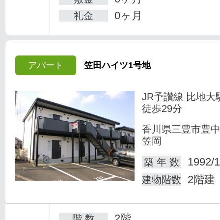
0ヶ月
礼金
アパート
笠田ハイツ1号地
JR予讃線 比地大
徒歩29分
香川県三豊市豊
笠岡
1992/1
築 年 数
2階建
建物階数
2階
階 数