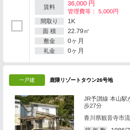
36,000
円
賃料
管理費等： 5,000円
1K
間取り
22.79㎡
面 積
0ヶ月
敷金
0ヶ月
礼金
一戸建
鹿隈リゾートタウン26号地
JR予讃線 本山駅
歩27分
香川県観音寺市