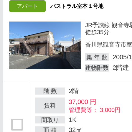
アパート
パストラル室本１号地
JR予讃線 観音寺
徒歩35分
香川県観音寺市
2005/1
築 年 数
2階建
建物階数
2階
階 数
37,000
円
賃料
管理費等： 3,000円
1K
間取り
32㎡
面 積