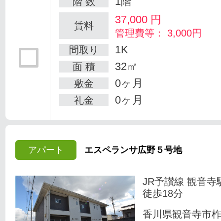
1階
階 数
37,000
円
賃料
管理費等： 3,000円
1K
間取り
32㎡
面 積
0ヶ月
敷金
0ヶ月
礼金
アパート
エスペランサ広野５号地
JR予讃線 観音寺
徒歩18分
香川県観音寺市