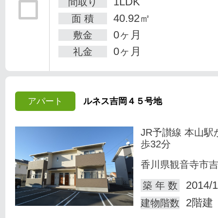
1LDK
間取り
40.92㎡
面 積
0ヶ月
敷金
0ヶ月
礼金
アパート
ルネス吉岡４５号地
JR予讃線 本山駅
歩32分
香川県観音寺市
2014/1
築 年 数
2階建
建物階数