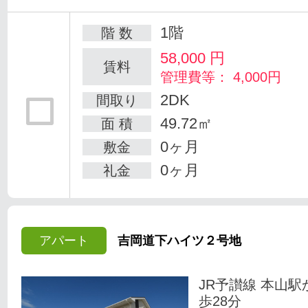
1階
階 数
58,000
円
賃料
管理費等： 4,000円
2DK
間取り
49.72㎡
面 積
0ヶ月
敷金
0ヶ月
礼金
アパート
吉岡道下ハイツ２号地
JR予讃線 本山駅
歩28分