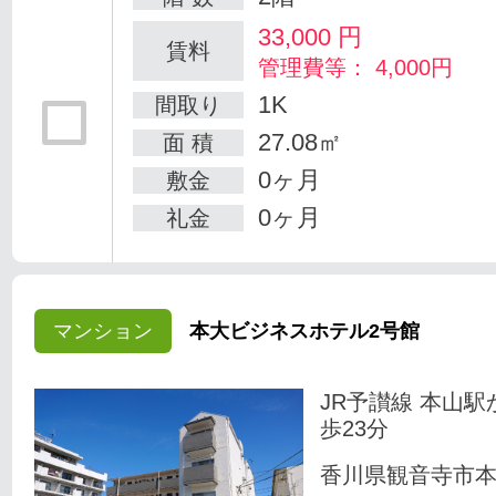
33,000
円
賃料
管理費等： 4,000円
1K
間取り
27.08㎡
面 積
0ヶ月
敷金
0ヶ月
礼金
マンション
本大ビジネスホテル2号館
JR予讃線 本山駅
歩23分
香川県観音寺市