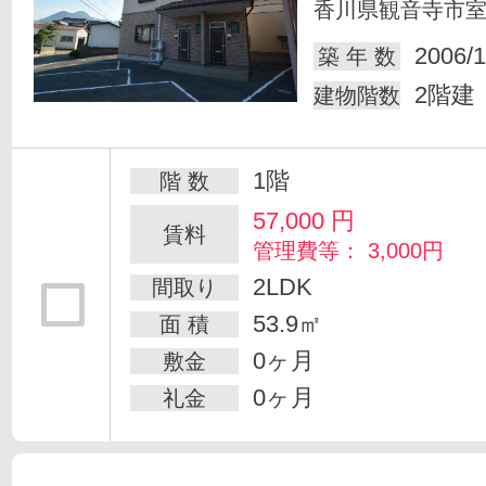
香川県観音寺市
2006/1
築 年 数
2階建
建物階数
1階
階 数
57,000
円
賃料
管理費等： 3,000円
2LDK
間取り
53.9㎡
面 積
0ヶ月
敷金
0ヶ月
礼金