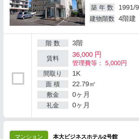
1991/9
築 年 数
4階建
建物階数
3階
階 数
36,000
円
賃料
管理費等： 5,000円
1K
間取り
22.79㎡
面 積
0ヶ月
敷金
0ヶ月
礼金
マンション
本大ビジネスホテル2号館