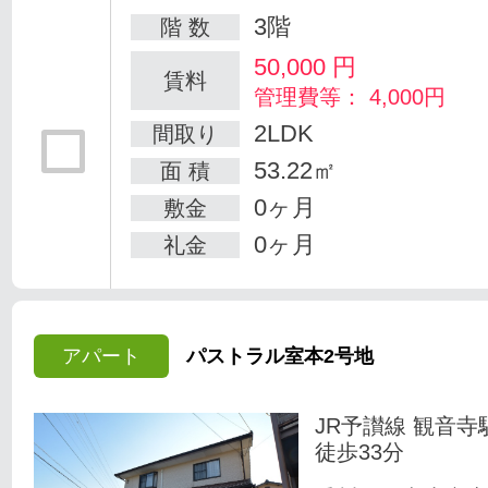
3階
階 数
50,000
円
賃料
管理費等： 4,000円
2LDK
間取り
53.22㎡
面 積
0ヶ月
敷金
0ヶ月
礼金
アパート
パストラル室本2号地
JR予讃線 観音寺
徒歩33分