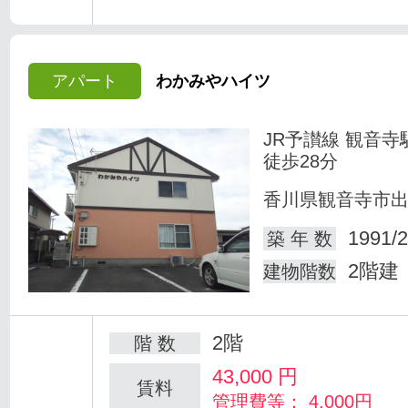
アパート
わかみやハイツ
JR予讃線 観音寺
徒歩28分
香川県観音寺市
1991/2
築 年 数
2階建
建物階数
2階
階 数
43,000
円
賃料
管理費等： 4,000円