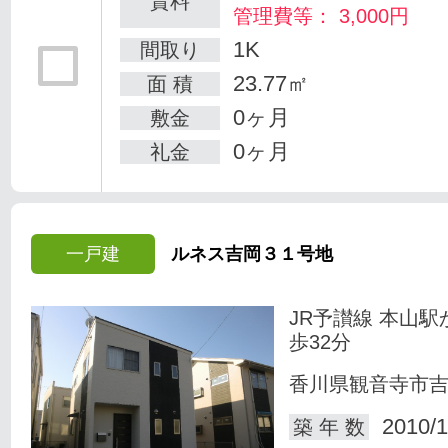
賃料
管理費等： 3,000円
1K
間取り
23.77㎡
面 積
0ヶ月
敷金
0ヶ月
礼金
一戸建
ルネス吉岡３１号地
JR予讃線 本山駅
歩32分
香川県観音寺市
2010/1
築 年 数