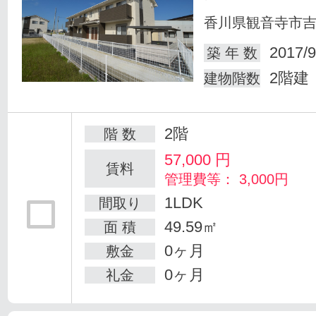
香川県観音寺市
2017/9
築 年 数
2階建
建物階数
2階
階 数
57,000
円
賃料
管理費等： 3,000円
1LDK
間取り
49.59㎡
面 積
0ヶ月
敷金
0ヶ月
礼金