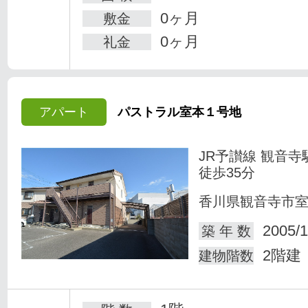
0ヶ月
敷金
0ヶ月
礼金
アパート
パストラル室本１号地
JR予讃線 観音寺
徒歩35分
香川県観音寺市
2005/1
築 年 数
2階建
建物階数