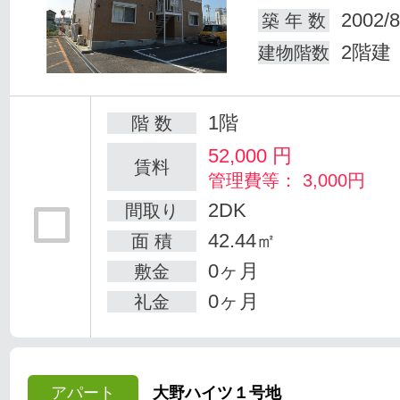
2002/8
築 年 数
2階建
建物階数
1階
階 数
52,000
円
賃料
管理費等： 3,000円
2DK
間取り
42.44㎡
面 積
0ヶ月
敷金
0ヶ月
礼金
アパート
大野ハイツ１号地