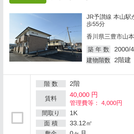
JR予讃線 本山駅
歩55分
香川県三豊市山
2000/4
築 年 数
2階建
建物階数
2階
階 数
40,000
円
賃料
管理費等： 4,000円
1K
間取り
33.12㎡
面 積
0ヶ月
敷金