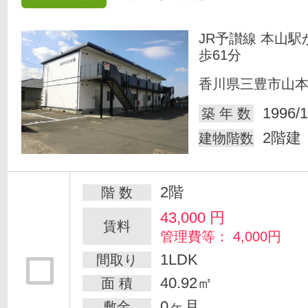
JR予讃線 本山駅
歩61分
香川県三豊市山
1996/1
築 年 数
2階建
建物階数
2階
階 数
43,000
円
賃料
管理費等： 4,000円
1LDK
間取り
40.92㎡
面 積
0ヶ月
敷金