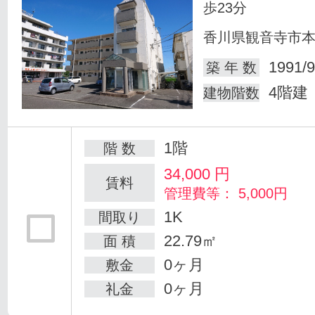
歩23分
香川県観音寺市
1991/9
築 年 数
4階建
建物階数
1階
階 数
34,000
円
賃料
管理費等： 5,000円
1K
間取り
22.79㎡
面 積
0ヶ月
敷金
0ヶ月
礼金