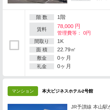
1階
階 数
78,000
円
賃料
管理費等： 0円
1K
間取り
22.79㎡
面 積
0ヶ月
敷金
0ヶ月
礼金
マンション
本大ビジネスホテル2号館
JR予讃線 本山駅