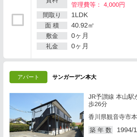
管理費等： 4,000円
1LDK
間取り
40.92㎡
面 積
0ヶ月
敷金
0ヶ月
礼金
アパート
サンガーデン本大
JR予讃線 本山駅
歩26分
香川県観音寺市
1994/1
築 年 数