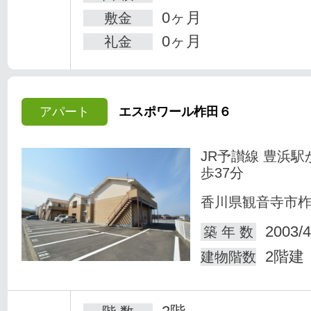
0ヶ月
敷金
0ヶ月
礼金
アパート
エスポワール柞田６
JR予讃線 豊浜駅
歩37分
香川県観音寺市
2003/4
築 年 数
2階建
建物階数