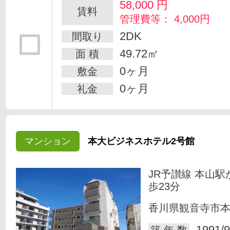
58,000
円
賃料
管理費等： 4,000円
2DK
間取り
49.72㎡
面 積
0ヶ月
敷金
0ヶ月
礼金
マンション
本大ビジネスホテル2号館
JR予讃線 本山駅
歩23分
香川県観音寺市
1991/9