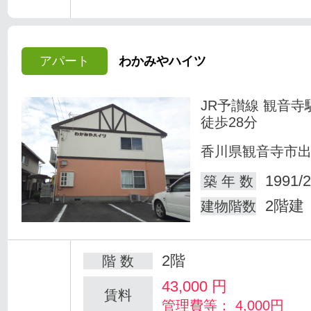
アパート
わかみやハイツ
JR予讃線 観音寺
徒歩28分
香川県観音寺市
1991/2
築 年 数
2階建
建物階数
2階
階 数
43,000
円
賃料
管理費等： 4,000円