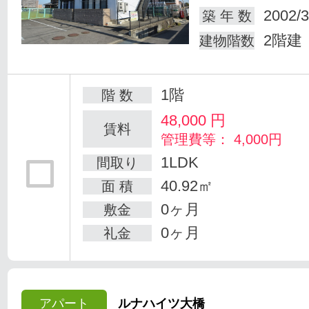
2002/3
築 年 数
2階建
建物階数
1階
階 数
48,000
円
賃料
管理費等： 4,000円
1LDK
間取り
40.92㎡
面 積
0ヶ月
敷金
0ヶ月
礼金
アパート
ルナハイツ大橋