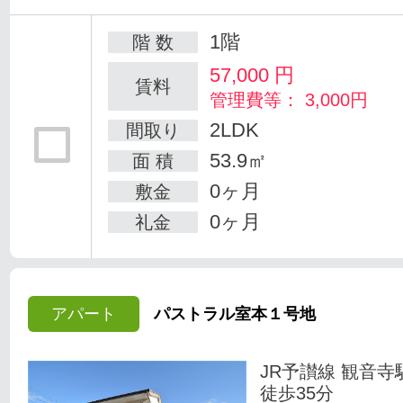
1階
階 数
57,000
円
賃料
管理費等： 3,000円
2LDK
間取り
53.9㎡
面 積
0ヶ月
敷金
0ヶ月
礼金
アパート
パストラル室本１号地
JR予讃線 観音寺
徒歩35分