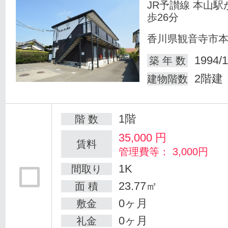
JR予讃線 本山駅
歩26分
香川県観音寺市
1994/1
築 年 数
2階建
建物階数
1階
階 数
35,000
円
賃料
管理費等： 3,000円
1K
間取り
23.77㎡
面 積
0ヶ月
敷金
0ヶ月
礼金