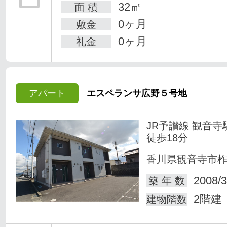
32㎡
面 積
0ヶ月
敷金
0ヶ月
礼金
アパート
エスペランサ広野５号地
JR予讃線 観音寺
徒歩18分
香川県観音寺市
2008/3
築 年 数
2階建
建物階数