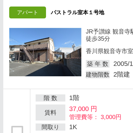
アパート
パストラル室本１号地
JR予讃線 観音寺
徒歩35分
香川県観音寺市
2005/1
築 年 数
2階建
建物階数
1階
階 数
37,000
円
賃料
管理費等： 3,000円
1K
間取り