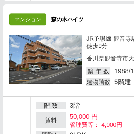
マンション
森の木ハイツ
JR予讃線 観音寺
徒歩9分
香川県観音寺市
1988/1
築 年 数
5階建
建物階数
3階
階 数
50,000
円
賃料
管理費等： 4,000円