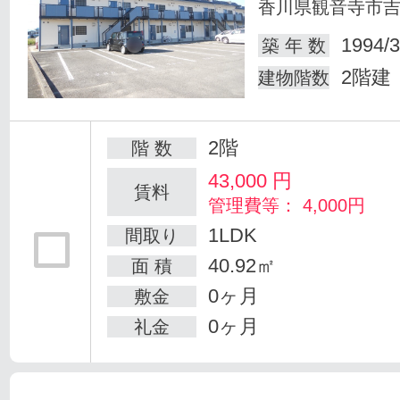
香川県観音寺市
1994/3
築 年 数
2階建
建物階数
2階
階 数
43,000
円
賃料
管理費等： 4,000円
1LDK
間取り
40.92㎡
面 積
0ヶ月
敷金
0ヶ月
礼金