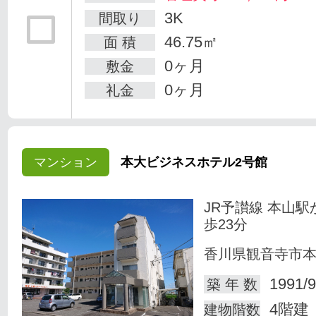
3K
間取り
46.75㎡
面 積
0ヶ月
敷金
0ヶ月
礼金
マンション
本大ビジネスホテル2号館
JR予讃線 本山駅
歩23分
香川県観音寺市
1991/9
築 年 数
4階建
建物階数