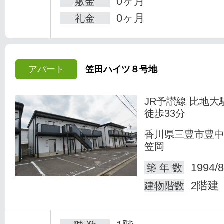
0ヶ月
敷金
0ヶ月
礼金
アパート
笠田ハイツ８号地
JR予讃線 比地大
徒歩33分
香川県三豊市豊
笠岡
1994/8
築 年 数
2階建
建物階数