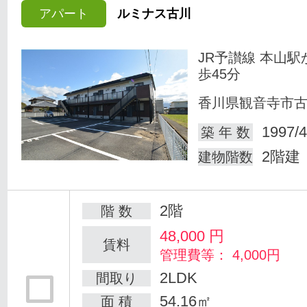
アパート
ルミナス古川
JR予讃線 本山駅
歩45分
香川県観音寺市
1997/4
築 年 数
2階建
建物階数
2階
階 数
48,000
円
賃料
管理費等： 4,000円
2LDK
間取り
54.16㎡
面 積