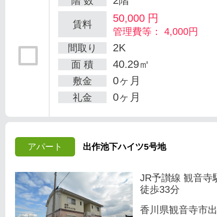
2階
階 数
50,000
円
賃料
管理費等： 4,000円
2K
間取り
40.29㎡
面 積
0ヶ月
敷金
0ヶ月
礼金
アパート
出作池下ハイツ5号地
JR予讃線 観音寺
徒歩33分
香川県観音寺市