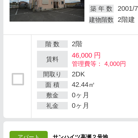
2001/7
築 年 数
2階建
建物階数
2階
階 数
46,000
円
賃料
管理費等： 4,000円
2DK
間取り
42.44㎡
面 積
0ヶ月
敷金
0ヶ月
礼金
アパート
サンハイツ高瀬２号地