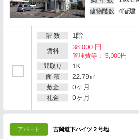
築 年 数
4階建
建物階数
1階
階 数
38,000
円
賃料
管理費等： 5,000円
1K
間取り
22.79㎡
面 積
0ヶ月
敷金
0ヶ月
礼金
アパート
吉岡道下ハイツ２号地