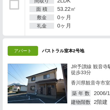
2LDK
間取り
53.22㎡
面 積
0ヶ月
敷金
0ヶ月
礼金
アパート
パストラル室本2号地
JR予讃線 観音寺
徒歩33分
香川県観音寺市
2006/1
築 年 数
2階建
建物階数