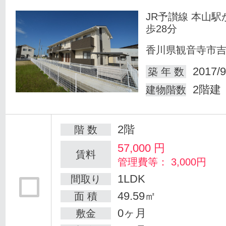
JR予讃線 本山駅
歩28分
香川県観音寺市
2017/9
築 年 数
2階建
建物階数
2階
階 数
57,000
円
賃料
管理費等： 3,000円
1LDK
間取り
49.59㎡
面 積
0ヶ月
敷金