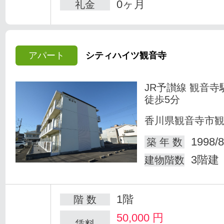
0ヶ月
礼金
アパート
シティハイツ観音寺
JR予讃線 観音寺
徒歩5分
香川県観音寺市
1998/8
築 年 数
3階建
建物階数
1階
階 数
50,000
円
賃料