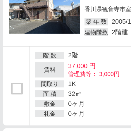
香川県観音寺市
2005/1
築 年 数
2階建
建物階数
2階
階 数
37,000
円
賃料
管理費等： 3,000円
1K
間取り
32㎡
面 積
0ヶ月
敷金
0ヶ月
礼金