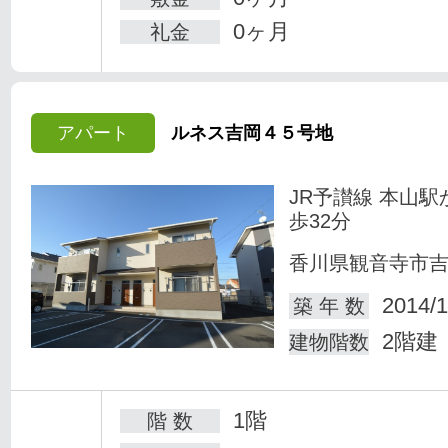
0ヶ月
礼金
アパート
ルネス吉岡４５号地
JR予讃線 本山駅
歩32分
香川県観音寺市
2014/1
築 年 数
2階建
建物階数
1階
階 数