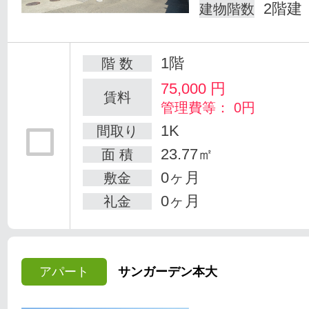
2階建
建物階数
1階
階 数
75,000
円
賃料
管理費等： 0円
1K
間取り
23.77㎡
面 積
0ヶ月
敷金
0ヶ月
礼金
アパート
サンガーデン本大