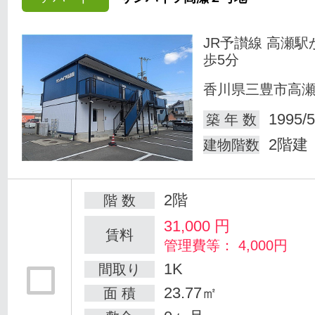
JR予讃線 高瀬駅
歩5分
香川県三豊市高
1995/5
築 年 数
2階建
建物階数
2階
階 数
31,000
円
賃料
管理費等： 4,000円
1K
間取り
23.77㎡
面 積