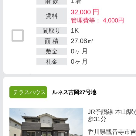
1階
階 数
32,000
円
賃料
管理費等： 4,000円
1K
間取り
27.08㎡
面 積
0ヶ月
敷金
0ヶ月
礼金
テラスハウス
ルネス吉岡27号地
JR予讃線 本山駅
歩31分
香川県観音寺市