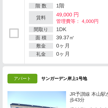
1階
階 数
49,000
円
賃料
管理費等： 4,000円
1DK
間取り
39.37㎡
面 積
0ヶ月
敷金
0ヶ月
礼金
アパート
サンガーデン岸上1号地
JR予讃線 本山駅
歩43分