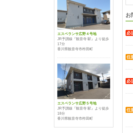
お
必
エスペランサ広野４号地
JR予讃線『観音寺 駅』より徒歩
17分
香川県観音寺市柞田町
任
必
エスペランサ広野５号地
JR予讃線『観音寺 駅』より徒歩
任
18分
香川県観音寺市柞田町