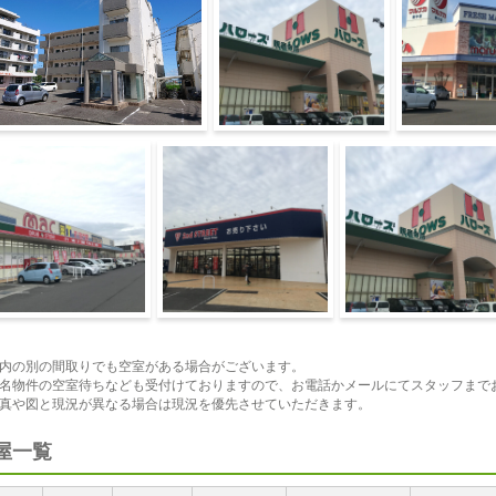
観1
ハローズ観音寺店
マルナカ豊中
ac観音寺店
セカンドストリート観音
meets．観音寺ハローズ
寺店
店
内の別の間取りでも空室がある場合がございます。
名物件の空室待ちなども受付けておりますので、お電話かメールにてスタッフまで
真や図と現況が異なる場合は現況を優先させていただきます。
屋一覧