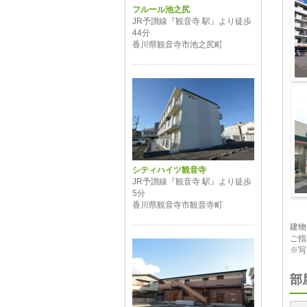
フルール池之尻
JR予讃線『観音寺 駅』より徒歩
44分
香川県観音寺市池之尻町
外
シティハイツ観音寺
JR予讃線『観音寺 駅』より徒歩
5分
香川県観音寺市観音寺町
m
建物
ご指
※写
部