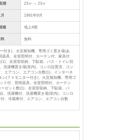
面積
23㎡ ～ 23㎡
工月
1991年9月
階建
地上4階
車料
無料
ター付き)、火災報知機、専用ゴミ置き場(あ
明器具、全室照明付、カーテン付、家具付
(1)、全居室収納、下駄箱、バス・トイレ別
、洗濯機置き場(室内)、コンロ設置済、コン
付、エアコン、エアコン台数(1)、インターネ
ホン(ＴＶモニター付き)、火災報知機、専用ゴ
ベッド付、照明器具、全室照明付、カーテン
ーゼット数(1)、全居室収納、下駄箱、バ
台、洗濯機付、洗濯機置き場(室内)、コンロ
ンジ付、冷蔵庫付、エアコン、エアコン台数