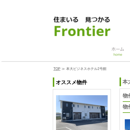
TOP
≫
本大ビジネスホテル2号館
本
オススメ物件
物
物