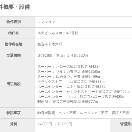
件概要・設備
物件種別
マンション
物件名
本大ビジネスホテル2号館
物件所在地
観音寺市本大町
交通機関
JR予讃線「本山」より徒歩23分
スーパー： ハローズ観音寺店 距離422m
スーパー： マルナカ豊中店 距離1358m
スーパー： ゆめタウン三豊 距離1499m
ドラッグストア： mac観音寺店 距離333m
周辺施設
ホームセンター： ニトリ観音寺店 距離175m
ホームセンター： セカンドストリート観音寺店 距離405m
ホームセンター： meets．観音寺ハローズ店 距離425m
郵便局： 観音寺吉岡郵便局 距離777m
特記事項
独身者限定、ペット不可、ルームシェア不可、保証人不要
賃料
34,000円 ～ 78,000円
管理費