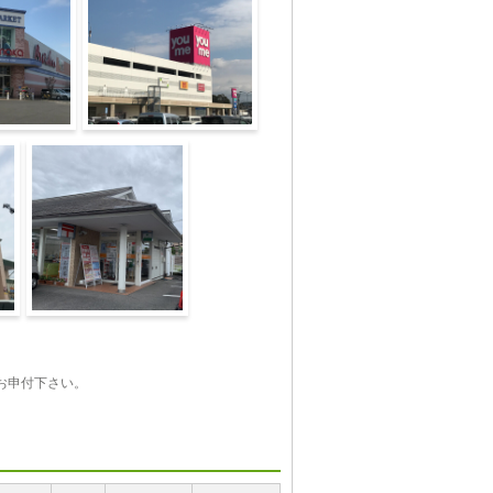
店
ゆめタウン三豊
観音寺吉岡郵便局
お申付下さい。