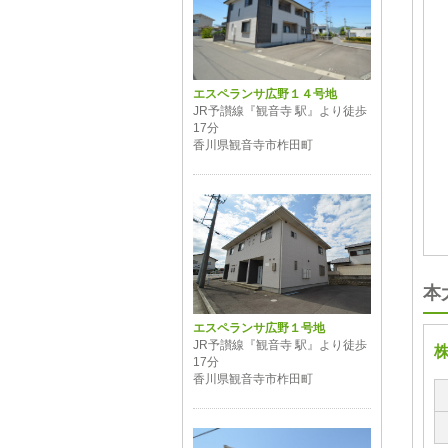
エスペランサ広野１４号地
JR予讃線『観音寺 駅』より徒歩
17分
香川県観音寺市柞田町
本
エスペランサ広野１号地
JR予讃線『観音寺 駅』より徒歩
17分
香川県観音寺市柞田町