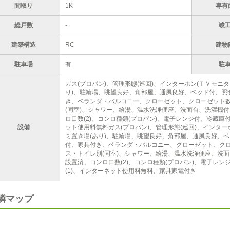
間取り
1K
専有
総戸数
-
竣
建築構造
RC
建物
駐車場
有
駐
ガス(プロパン)、管理形態(巡回)、インターホン(ＴＶモニ
り)、駐輪場、眺望良好、角部屋、通風良好、ベッド付、照
き、ベランダ・バルコニー、クローゼット、クローゼット数
(同室)、シャワー、給湯、温水洗浄便座、洗面台、洗濯機付
ロ口数(2)、コンロ種類(プロパン)、電子レンジ付、冷蔵庫
設備
ット使用料無料ガス(プロパン)、管理形態(巡回)、インター
ミ置き場(あり)、駐輪場、眺望良好、角部屋、通風良好、
付、家具付き、ベランダ・バルコニー、クローゼット、クロ
ス・トイレ別(同室)、シャワー、給湯、温水洗浄便座、洗面
設置済、コンロ口数(2)、コンロ種類(プロパン)、電子レ
(1)、インターネット使用料無料、家具家電付き
隣マップ